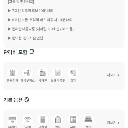
[교통 및 편의시설]
▶ 7호선 상도역 도보 10분 내외
▶ 9호선 노들, 흑석역 버스 이용 시 10분 내외
▶ 편리한 대중교통 (지하철 7, 9호선 / 버스 등)
▶ 편의점, 편의시설 인접
📑
관리비 포함
[동거동락 지점의 장점]
+ 계약 및 보증금 사고 Zero! 안전한 계약 보장
+ 합리적인 조건으로 최고의 주거지 제공(가구/가전 풀옵션)
더보기 +
공용전기
공용부청소
세제류
쓰레기봉투
휴지
+ 전문적인 기업형 운영사로 체계적인 관리와 세심한 관리 운영
+ 항시 렌트카 할인 및 VOD 다시보기 무료 등 다양한 혜택 제공
기본 옵션 🪞
더보기 +
에어컨
WIFI
냉장고
거울
옷장
침대