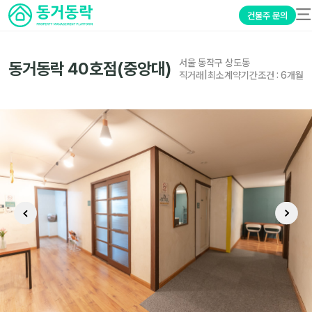
건물주 문의
서울 동작구 상도동
동거동락 40호점(중앙대)
직거래
|
최소계약기간조건 :
6개월